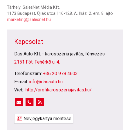
Tárhely: SalesNet Média Kft.
1173 Budapest, Újlak utca 116-128. A. lház. 2. em. 8. ajtó
marketing@salesnet.hu
Kapcsolat
Das Auto Kft. - karosszéria javítás, fényezés
2151 Fót, Fehérkő u. 4.
Telefonszám:
+36 20 978 4603
E-mail:
info@dasauto.hu
Web:
http://profikarosszeriajavitas.hu/
Névjegykártya mentése