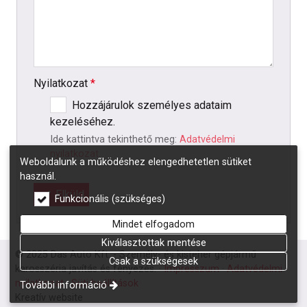
Nyilatkozat
*
Hozzájárulok személyes adataim
kezeléséhez.
Ide kattintva tekinthető meg:
Adatvédelmi
nyilatkozat
.
Weboldalunk a működéshez elengedhetetlen sütiket
használ.
Elküld
Funkcionális (szükséges)
Mindet elfogadom
Kiválasztottak mentése
© 2025 Das Auto Kft. - Személy- és kisteher gépjármű
Csak a szükségesek
karosszéria javítás és fényezés.
Impresszum
Adatvédelmi
nyilatkozat
Süti beállítások
További információ
Kreatív website